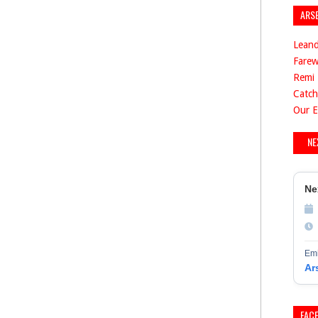
ARS
Leand
Farew
Remi 
Catch
Our E
NE
Ne
Emi
Ar
FAC