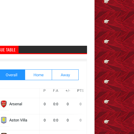
GUE TABLE
Overall
Home
Away
P
F:A
+/-
PTS
W
D
L
Next
Arsenal
0
0:0
0
0
0
0
0
Aston Villa
0
0:0
0
0
0
0
0