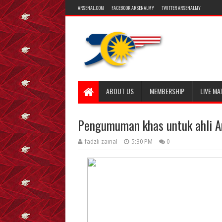
ARSENAL.COM
FACEBOOK ARSENALMY
TWITTER ARSENALMY
ABOUT US
MEMBERSHIP
LIVE MA
Pengumuman khas untuk ahli A
fadzli zainal
5:30 PM
0