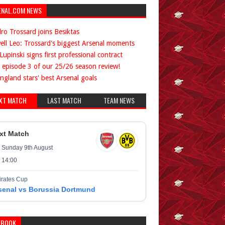
ENAL.COM NEWS
ro Trossard joins Besiktas
ell Leo: Trossard's biggest Arsenal moments
Lupinski signs first professional contract
 episode 3 of our 25/26 season review!
ngland stars' best Arsenal goals
XT MATCH
LAST MATCH
TEAM NEWS
xt Match
Sunday 9th August
14:00
rates Cup
senal vs Borussia Dortmund
EBOOK