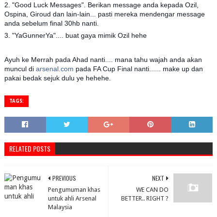
2. "Good Luck Messages". Berikan message anda kepada Ozil,
Ospina, Giroud dan lain-lain... pasti mereka mendengar message
anda sebelum final 30hb nanti.
3. "YaGunnerYa".... buat gaya mimik Ozil hehe
Ayuh ke Merrah pada Ahad nanti.... mana tahu wajah anda akan
muncul di
arsenal.com
pada FA Cup Final nanti...... make up dan
pakai bedak sejuk dulu ye hehehe.
TAGS:
RELATED POSTS
PREVIOUS
NEXT
Pengumuman khas
WE CAN DO
untuk ahli Arsenal
BETTER.. RIGHT ?
Malaysia