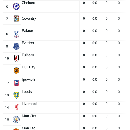
Chelsea
0
0:0
0
0
6
Coventry
7
0
0:0
0
0
Palace
0
0:0
0
0
8
Everton
0
0:0
0
0
9
Fulham
0
0:0
0
0
10
Hull City
0
0:0
0
0
11
Ipswich
0
0:0
0
0
12
Leeds
0
0:0
0
0
13
Liverpool
0
0:0
0
0
14
Man City
0
0:0
0
0
15
Man Utd
0
0:0
0
0