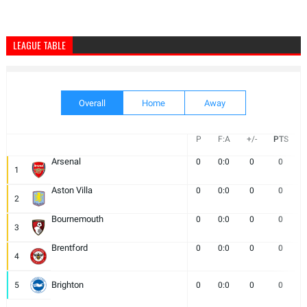
LEAGUE TABLE
Overall
Home
Away
P
F:A
+/-
PTS
Arsenal
0
0:0
0
0
1
Aston Villa
0
0:0
0
0
2
Bournemouth
0
0:0
0
0
3
Brentford
0
0:0
0
0
4
Brighton
5
0
0:0
0
0