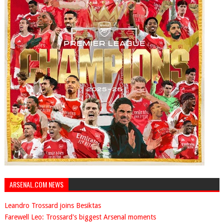
ARSENAL.COM NEWS
Leandro Trossard joins Besiktas
Farewell Leo: Trossard's biggest Arsenal moments